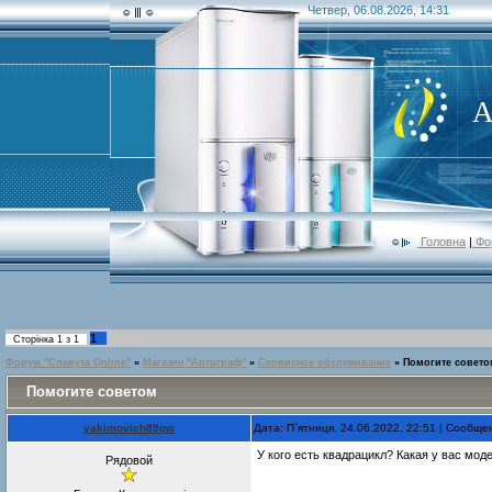
Четвер, 06.08.2026, 14:31
А
Головна
|
Фо
1
Сторінка
1
з
1
Форум "Славута Online"
»
Магазин "Автограф"
»
Сервисное обслуживание
»
Помогите совето
Помогите советом
yakimovich89qw
Дата: П`ятниця, 24.06.2022, 22:51 | Сообщ
У кого есть квадрацикл? Какая у вас мод
Рядовой