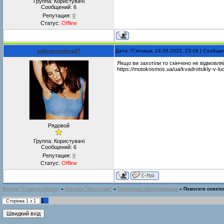
Группа: Користувачі
Сообщений:
6
Репутация:
0
Статус:
Offline
sofiyaveselova87
Дата: П`ятниця, 24.06.2022, 23:09 | Сообщ
Якщо ви захотіли то скінчено не відмовля
https://motokosmos.ua/ua/kvadrotsikly-v-l
Рядовой
Группа: Користувачі
Сообщений:
6
Репутация:
0
Статус:
Offline
Форум "Славута Online"
»
Магазин "Автограф"
»
Сервисное обслуживание
»
Помогите совето
1
Сторінка
1
з
1